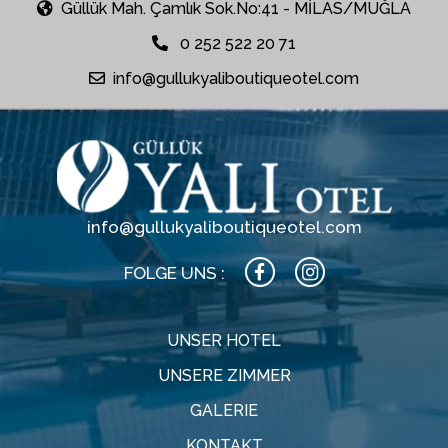
Güllük Mah. Çamlık Sok.No:41 - MİLAS/MUĞLA
0 252 522 20 71
info@gullukyaliboutiqueotel.com
info@gullukyaliboutiqueotel.com
FOLGE UNS :
UNSER HOTEL
UNSERE ZIMMER
GALERIE
KONTAKT