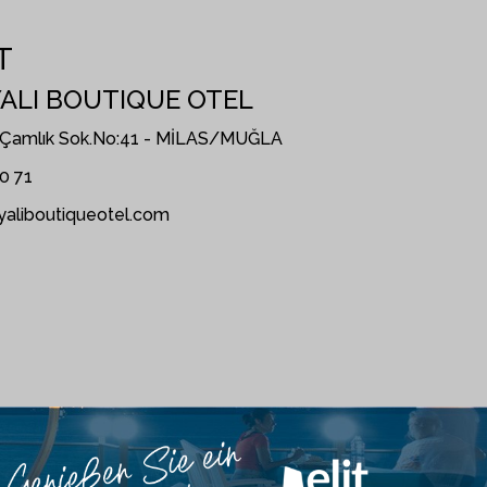
T
ALI BOUTIQUE OTEL
. Çamlık Sok.No:41 - MİLAS/MUĞLA
0 71
yaliboutiqueotel.com